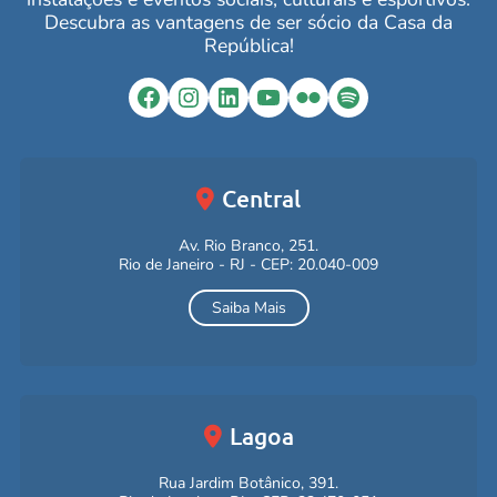
Descubra as vantagens de ser sócio da Casa da
República!
Facebook
Instagram
LinkedIn
YouTube
Flickr
Spotify
Central
Av. Rio Branco, 251.
Rio de Janeiro - RJ - CEP: 20.040-009
Saiba Mais
Lagoa
Rua Jardim Botânico, 391.