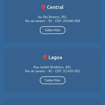
Hotel
hotel@clubemilitar.com.br
Central
Av. Rio Branco, 251.
Lei Geral de Proteção de Dados
Rio de Janeiro - RJ - CEP: 20.040-009
Encarregado pelos dados no Clube Militar:
Cel Waldo
Saiba Mais
Manuel de Oliveira Aires.
Telefones
3125-8300 / 3125-8342
E-Mail
gabpres@clubemilitar.com.br
Lagoa
Rua Jardim Botânico, 391.
Rio de Janeiro - RJ - CEP: 22.470-051
Saiba Mais