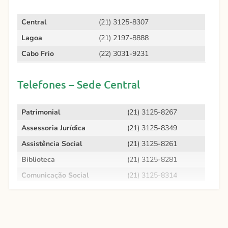
Central
(21) 3125-8307
Lagoa
(21) 2197-8888
Cabo Frio
(22) 3031-9231
Telefones – Sede Central
Patrimonial
(21) 3125-8267
Assessoria Jurídica
(21) 3125-8349
Assistência Social
(21) 3125-8261
Biblioteca
(21) 3125-8281
Comunicação Social
(21) 3125-8314
Depto Imobiliário
(21) 3125-8283
Revista
(21) 3125-8260
Secretaria Geral
(21) 3125-8255