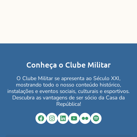
Telefones – Lagoa e Cabo Frio
Perguntas Frequentes
Aluguel de Espaços
(21) 2197-8810
Esporte e Lazer
(21) 2197-8770
Pergunta 1
Hotel
(21) 2197-8801
3° Vice
(21) 2197-8850
Conheça o Clube Militar
Pergunta 2
Secretaria
Lagoa
(21) 2197-8790
O Clube Militar se apresenta ao Século XXI,
Sede Esportiva Cabo Frio
(22) 2643-3537
mostrando todo o nosso conteúdo histórico,
Pergunta 3
instalações e eventos sociais, culturais e esportivos.
E-Mails
Descubra as vantagens de ser sócio da Casa da
República!
Pergunta 4
Ouvidoria
ouvidoria@clubemilitar.com.br
Facebook
Instagram
LinkedIn
YouTube
Flickr
Spotify
Comunicação Social
comsocial@clubemilitar.com.br
Secretaria Geral
secgeral@clubemilitar.com.br