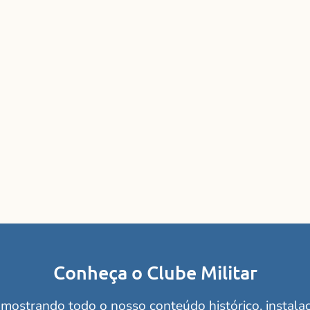
Professores:
or:
o
Contato
Conheça o Clube Militar
mostrando todo o nosso conteúdo histórico, instalaçõ