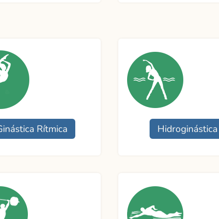
namento
Funcionamento
ores:
Professora:
Contato
o
Ginástica Rítmica
Hidroginástica
namento
Funcionamento
ora:
Professores:
o