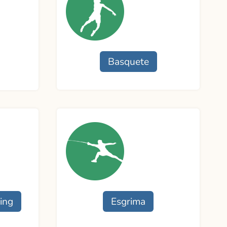
Basquete
Funcionamento
Professor:
Contato
ing
Esgrima