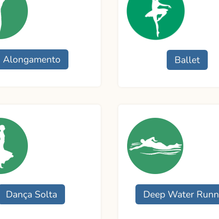
Alongamento
Ballet
namento
Funcionamento
or:
Professora:
o
Contato
Dança Solta
Deep Water Runn