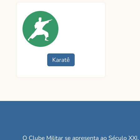
Professora:
Profess
Contato
Contat
Karatê
Funcionamento
Professor:
Contato
O Clube Militar se apresenta ao Século XXI, 