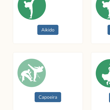
Aikido
Funcionamento
Funcio
Professor:
Profess
Contato
Contat
Capoeira