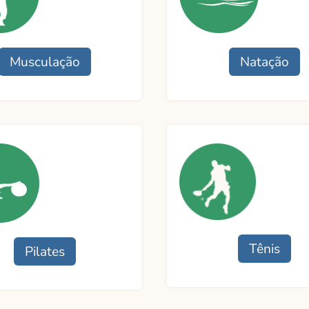
Contato
Musculação
Natação
namento
Funcionamento
or:
Professora:
o
Contato
Tênis
Pilates
Funcionamento
namento