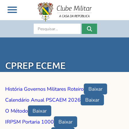
CPREP ECEME
História Governos Militares Roteiro
Baixar
Calendário Anual PSCAEM 2026
Baixar
O Método
Baixar
IRPSM Portaria 1000
Baixar