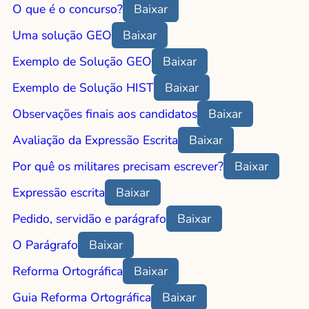
O que é o concurso?
Baixar
Uma solução GEO
Baixar
Exemplo de Solução GEO
Baixar
Exemplo de Solução HIST
Baixar
Observações finais aos candidatos
Baixar
Avaliação da Expressão Escrita
Baixar
Por quê os militares precisam escrever?
Baixar
Expressão escrita
Baixar
Pedido, servidão e parágrafo
Baixar
O Parágrafo
Baixar
Reforma Ortográfica
Baixar
Guia Reforma Ortográfica
Baixar