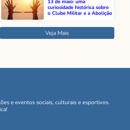
13 de maio: uma
curiosidade histórica sobre
o Clube Militar e a Abolição
Veja Mais
es e eventos sociais, culturais e esportivos.
ca!