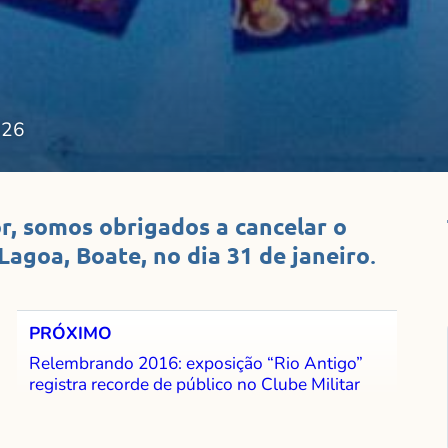
026
r, somos obrigados a cancelar o
Lagoa, Boate, no dia 31 de janeiro
.
PRÓXIMO
Relembrando 2016: exposição “Rio Antigo”
registra recorde de público no Clube Militar