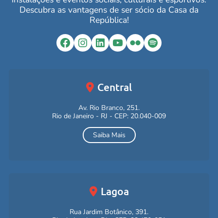
Descubra as vantagens de ser sócio da Casa da
República!
Facebook
Instagram
LinkedIn
YouTube
Flickr
Spotify
Central
Av. Rio Branco, 251.
Rio de Janeiro - RJ - CEP: 20.040-009
Saiba Mais
Lagoa
Rua Jardim Botânico, 391.