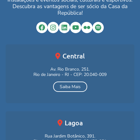
Descubra as vantagens de ser sócio da Casa da
República!
Facebook
Instagram
LinkedIn
YouTube
Flickr
Spotify
Central
Av. Rio Branco, 251.
Rio de Janeiro - RJ - CEP: 20.040-009
Saiba Mais
Lagoa
Rua Jardim Botânico, 391.