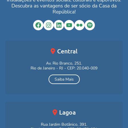
Descubra as vantagens de ser sócio da Casa da
República!
Facebook
Instagram
LinkedIn
YouTube
Flickr
Spotify
Central
Av. Rio Branco, 251.
Rio de Janeiro - RJ - CEP: 20.040-009
Saiba Mais
Lagoa
Rua Jardim Botânico, 391.