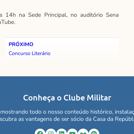
s 14h na Sede Principal, no auditório Sena
uTube.
PRÓXIMO
Concurso Literário
Conheça o Clube Militar
mostrando todo o nosso conteúdo histórico, instalaçõ
scubra as vantagens de ser sócio da Casa da Repúbli
Facebook
Instagram
LinkedIn
YouTube
Flickr
Spotify